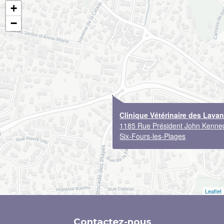
+
−
Clinique Vétérinaire des Lava
1185 Rue Président John Kenne
Six-Fours-les-Plages
Leaflet
Contactez-nous